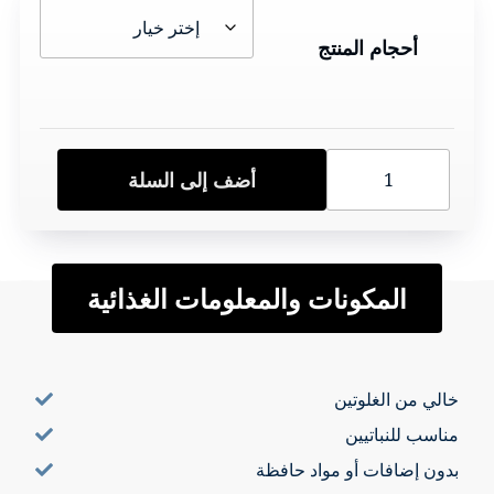
£3.95
أحجام المنتج
خلال
£23.70
الكراث
أضف إلى السلة
بالكراميل
&
صلصة
خل
المكونات والمعلومات الغذائية
التفاح
كمية
خالي من الغلوتين
مناسب للنباتيين
بدون إضافات أو مواد حافظة