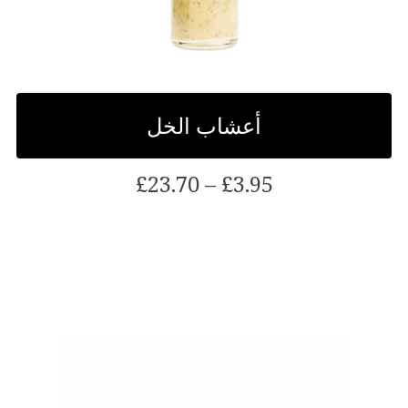
أعشاب الخل
النطاق
£
23.70
–
£
3.95
السعري:
£3.95
هذا
خلال
المنتج
£23.70
لديه
متغيرات
متعددة.
يمكن
اختيار
الخيارات