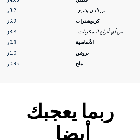
من الذي يشبع
3.2ز
كربوهيدرات
5.9ز
من أي أنواع السكريات
3.8ز
الأساسية
0.8ز
بروتين
1.0ز
ملح
0.95ز
ربما يعجبك
أيضا…