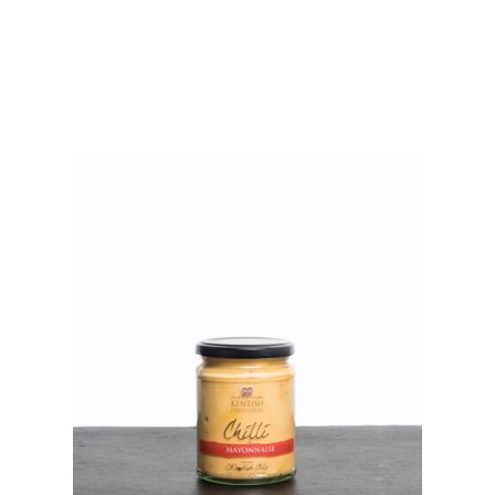
£3.95
هذا
خلال
المنتج
£23.70
لديه
متغيرات
متعددة.
يمكن
اختيار
الخيارات
على
صفحة
المنتج