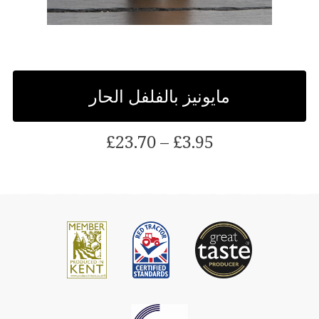
مايونيز بالفلفل الحار
النطاق
£
23.70
–
£
3.95
السعري:
£3.95
هذا
خلال
المنتج
£23.70
لديه
متغيرات
متعددة.
يمكن
اختيار
الخيارات
على