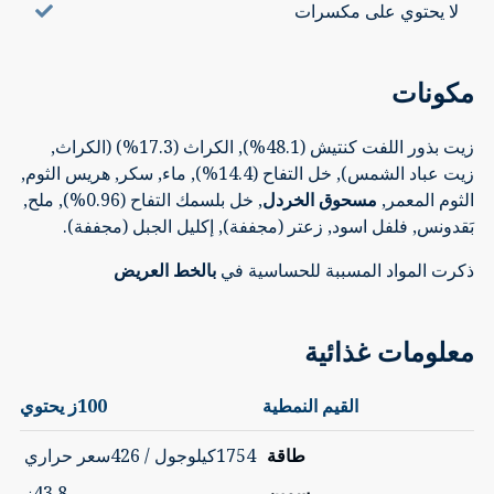
لا يحتوي على مكسرات
مكونات
زيت بذور اللفت كنتيش (48.1%), الكراث (17.3%) (الكراث,
زيت عباد الشمس), خل التفاح (14.4%), ماء, سكر, هريس الثوم,
الثوم المعمر,
مسحوق الخردل
, خل بلسمك التفاح (0.96%), ملح,
بَقدونس, فلفل اسود, زعتر (مجففة), إكليل الجبل (مجففة).
ذكرت المواد المسببة للحساسية في
بالخط العريض
معلومات غذائية
القيم النمطية
100ز يحتوي
طاقة
1754كيلوجول / 426سعر حراري
سمين
43.8ز