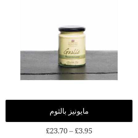
على
صفحة
المنتج
مايونيز بالثوم
النطاق
£
23.70
–
£
3.95
السعري: