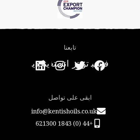
صفحة
المنتج
تابعنا
فيسبوك
تويتر
انستغرام
ينكدين
ابقى على تواصل
info@kentishoils.co.uk
+44 (0) 1843 621300