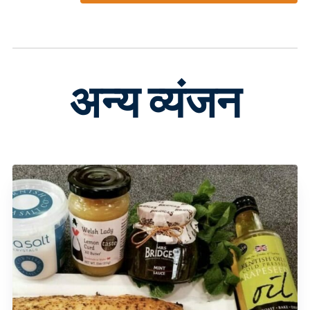
इस
उत्पाद
के
कई
प्रकार
अन्य व्यंजन
हैं.
उत्पाद
पृष्ठ
पर
विकल्प
चुने
जा
सकते
हैं