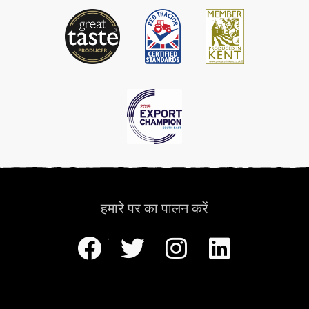
हमारे पर का पालन करें
फेसबुक
ट्विटर
instagram
लिंक्डइन