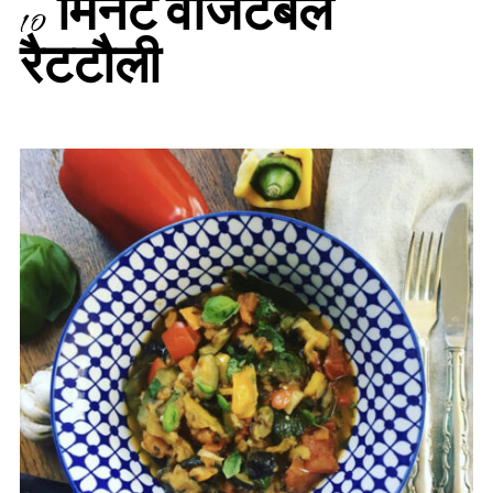
10 मिनट वेजिटेबल
रैटटौली