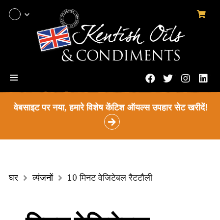
0
सामा
हिन्दी;
हिंदी
मेन्यू
फेसबुक
ट्विटर
instag
लि
वेबसाइट पर नया, हमारे विशेष केंटिश ऑयल्स उपहार सेट खरीदें!
घर
व्यंजनों
10 मिनट वेजिटेबल रैटटौली