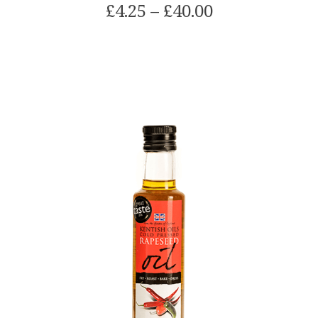
价
£
4.25
–
£
40.00
格
范
该
围:
产
£4.25
品
通
有
过
多
£40.00
种
型
号.
可
以
在
产
品
页
面
上