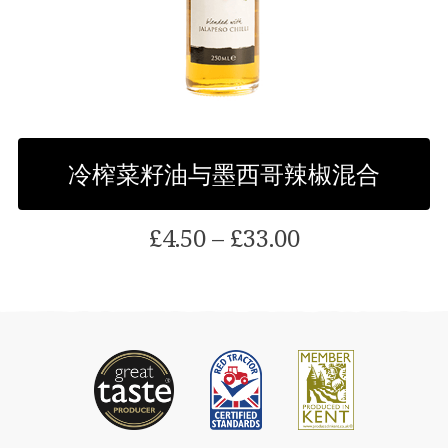
选
择
选
项
冷榨菜籽油与墨西哥辣椒混合
价
£
4.50
–
£
33.00
格
范
该
围:
产
£4.50
品
通
有
过
多
£33.00
种
型