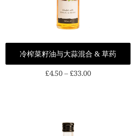
冷榨菜籽油与大蒜混合 & 草药
价
£
4.50
–
£
33.00
格
范
该
围:
产
£4.50
品
通
有
过
多
£33.00
种
型