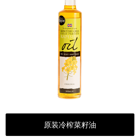
号.
可
以
在
产
品
页
面
上
选
择
选
项
原装冷榨菜籽油