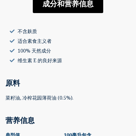
£27.00
成分和营养信息
与
花
园
薄
荷
不含麸质
混
适合素食主义者
合
100% 天然成分
数
量
维生素 E 的良好来源
原料
菜籽油, 冷榨花园薄荷油 (0.5%).
营养信息
典型值
100毫升包含