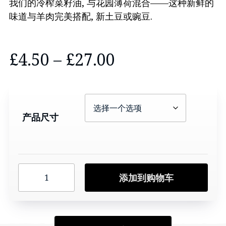
我们的冷榨菜籽油, 与花园薄荷混合——这种新鲜的
味道与羊肉完美搭配, 新土豆或豌豆.
价
£
4.50
–
£
27.00
格
范
产品尺寸
围:
£4.50
冷
通
添加到购物车
榨
菜
过
籽
油