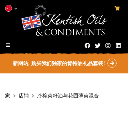
0
项
中
目
文
(简
体)
菜
Facebook
推
Instag
领
单
特
的
英
新网站, 购买我们独家的肯特油礼品套装!
家
店铺
冷榨菜籽油与花园薄荷混合