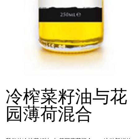
冷榨菜籽油与花
园薄荷混合