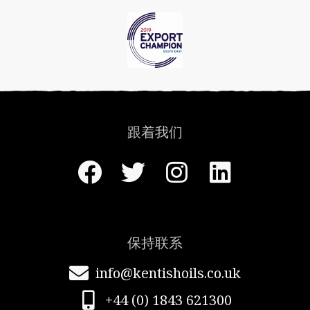
号.
可
以
在
产
品
页
面
跟着我们
上
选
Facebook
推
Instagram
领
择
特
的
英
选
项
保持联系
info@kentishoils.co.uk
+44 (0) 1843 621300