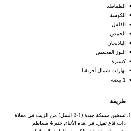
الطماطم
الكوسة
الفلفل
الحمص
الباذنجان
اللوز المحمص
كسبرة
بهارات شمال أفريقيا
1 بيضة
طريقة
تسخين سبيكة جيدة (1-2 السل) من الزيت في مقلاة
ذات قاع ثقيل. في هذه الأثناء, ختم 4 طماطم
متوسطة, باذنجان, الكوسة والفلفل إلى قطع.