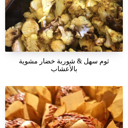
ثوم سهل & شوربة خضار مشوية
بالأعشاب