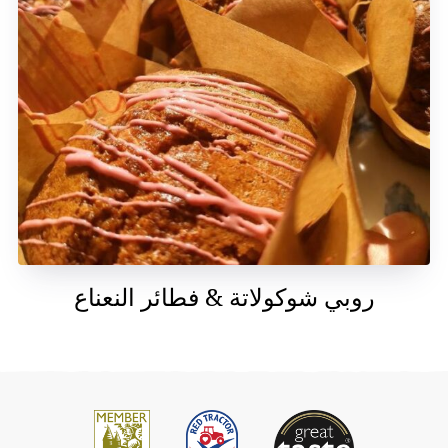
روبي شوكولاتة & فطائر النعناع