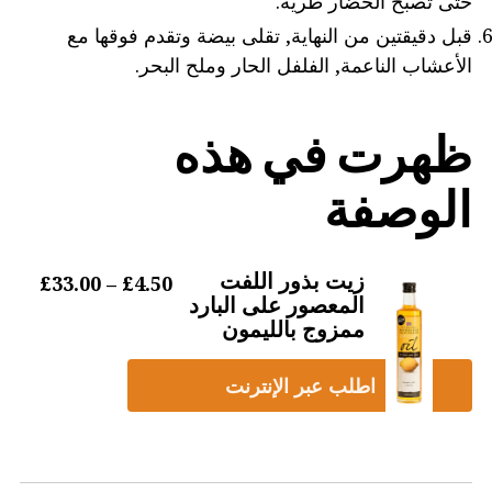
حتى تصبح الخضار طرية.
قبل دقيقتين من النهاية, تقلى بيضة وتقدم فوقها مع
الأعشاب الناعمة, الفلفل الحار وملح البحر.
ظهرت في هذه
الوصفة
زيت بذور اللفت
النطاق ال
£
33.00
–
£
4.50
المعصور على البارد
ممزوج بالليمون
اطلب عبر الإنترنت
هذا
المنتج
لديه