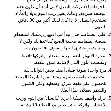
ملحوظة, لقد تركت البصل لأنني أريد أن تكون هذه
الوصفة سريعة, ولذلك يعتبر زيت الثوم بديلاً رائعاً. لا
تستخدم البصل إلا إذا كان لديك أكثر من 30 دقائق
للطهي.
اقلي الطماطم حتى تبدأ في الانهيار. يمكنك استخدام
صلصة الطماطم محلية الصنع كقاعدة لك ولكن لا
يوجد متجر يشتري الجرار. سوف ينتقصون منه.
بمجرد الانهيار, أضف بقية الخضار. واتركها تلتقط
وتكتسب اللون البني لإضافة عمق النكهة.
مرة واحدة ملونة قليلا, أضف بعض التوابل. لقد
استخدمت ملعقة صغيرة ممتلئة من البابريكا المدخنة
للحصول على نكهة شرق أوسطية ولكن الكمون
والشمر يعملان جيدًا أيضًا.
حرك وأضف سبيكة أخرى (1السل) من الثوم وزيت
الأعشاب واتركيه حتى يغلي مع الغطاء 10 دقيقة.