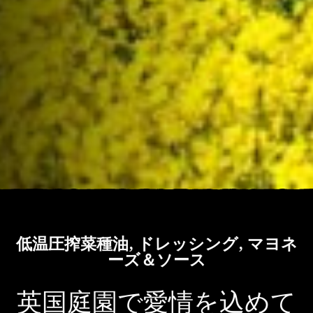
低温圧搾菜種油, ドレッシング, マヨネ
ーズ＆ソース
英国庭園で愛情を込めて